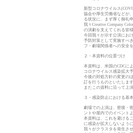
新型コロナウイルス(CO
協会や厚生労働省などが
る状況に、まず厚く御礼
我々Creative Comp
の演劇を支えてくれる皆
今回我々が示す公演にお
予防対策として実施すべ
フ・劇場関係者への安全
２・本資料の位置づけ
本資料は、米国のCDCによる「
コロナウイルス感染拡大
今後の対処方針の変更の
訂を行うものといたしま
またこの資料に沿って上
３・感染防止における基
劇場での上演は、密接・
ントや屋内でのイベント
本資料は、これを避ける
に感染が拡大しないよう
我々がクラスタを発生さ