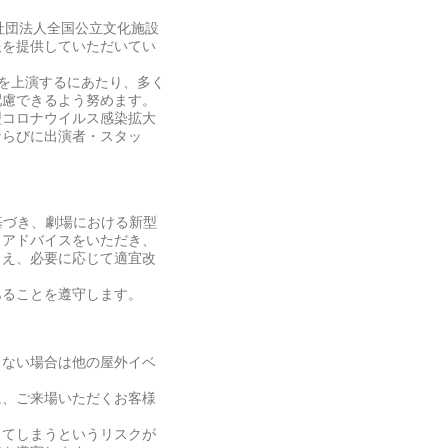
益社団法人全国公立文化施設
報を提供していただいてい
舞台公演を上演するにあたり、多く
配慮できるよう努めます。
型コロナウイルス感染拡大
ならびに出演者・スタッ
る旨に基づき、劇場における新型
・アドバイスをいただき、
まえ、必要に応じて適宜改
あることを遵守します。
しない場合は他の屋外イベ
に、ご来場いただくお客様
ってしまうというリスクが