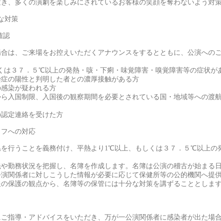
置き、多くの演劇を楽しみにされているお客様の笑顔を奪わないよう対
的な対策
確認
場合は、ご来場をお控えいただくアナウンスをするとともに、公演への
くは３７．５℃以上の発熱・咳・下痢・味覚障害・嗅覚障害等の症状が
染症の陽性と判明した者との濃厚接触がある方
の感染が疑われる方
から入国制限、入国後の観察期間を必要とされている国・地域等への渡
の認定連絡を受けた方
ッフへの対応
温を行うことを義務付け、平熱より1℃以上、もしくは３７．５℃以上の
先や勤務状況を把握し、名簿を作成します。名簿は公演の稽古が始まる
公演関係者に対しこうした情報が必要に応じて保健所等の公的機関へ提
報の保護の観点から、名簿等の保管には十分な対策を講ずることとしま
にご指導・アドバイスをいただき、万が一公演関係者に感染者が出た場