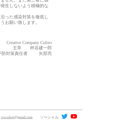
しません。また第三者に個
が発生しないよう積極的な
に沿った感染対策を徹底し
ようお願い致します。
Creative Company Colors
主宰 秤谷建一郎
予防対策責任者 矢部亮
ソーシャル
：
ccccolors@gmail.com