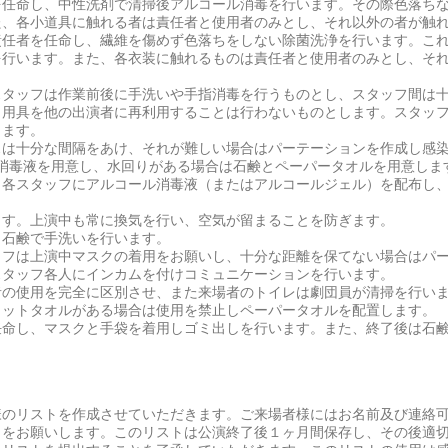
を任命し、中性洗剤で清掃後アルコール消毒を行います。その際色落ち
た、各小道具に触れる者は責任者と使用者のみとし、それ以外の者が触
責任者を任命し、繊維を傷めず色落ちをしない除菌洗浄を行います。こ
を行います。また、各衣装に触れるものは責任者と使用者のみとし、そ
スタッフは作業前後に手洗いや手指消毒を行うものとし、スタッフ間は
ク用具を他の出演者に再利用することは行わないものとします。スタッ
します。
スは十分な間隔をあけ、それが難しい場合はパーテーションを作成し感
ル消毒液を用意し、水回りがある場合は石鹸とペーパータオルを用意しま
、各スタッフにアルコール消毒液（またはアルコールジェル）を配布し
ます。上演中も常に換気を行い、空気が留まることを防ぎます。
自石鹸で手洗いを行います。
ッフは上演中マスクの着用をお願いし、十分な距離を保てない場合はパ
スタッフ各人にインカムを付けコミュニケーションを行います。
者の使用を完全に区別させ、また来場者のトイレは劇団員が清掃を行い
ェットタオルがある場合は使用を禁止しペーパータオルを配置します。
任命し、マスクと手袋を着用しゴミ出しを行います。また、終了後は石
様のリストを作成させていただきます。ご来場者様にはお名前及び連絡
力をお願いします。このリストは公演終了後１ヶ月間保存し、その後適