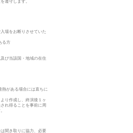
策を遵守します。
ご入場をお断りさせていた
ある方
航及び当該国・地域の在住
発熱がある場合には直ちに
日より作成し、終演後１ヶ
供され得ることを事前に周
す。
合は聞き取りに協力、必要