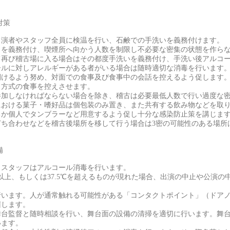
対策
出演者やスタッフ全員に検温を行い、石鹸での手洗いを義務付けます。
クを義務付け、喫煙所へ向かう人数を制限し不必要な密集の状態を作ら
て再び稽古場に入る場合はその都度手洗いを義務付け、手洗い後アルコ
ールに対しアレルギーがある者がいる場合は随時適切な消毒を行います
開けるよう努め、対面での食事及び食事中の会話を控えるよう促します
ェ方式の食事を控えさせます。
参加しなければならない場合を除き、稽古は必要最低人数で行い過度な
における菓子・嗜好品は個包装のみ置き、また共有する飲み物などを取
るか個人でタンブラーなど用意するよう促し十分な感染防止策を講じま
打ち合わせなどを稽古後場所を移して行う場合は3密の可能性のある場所
備
・スタッフはアルコール消毒を行います。
以上、もしくは37.5℃を超えるものが現れた場合、出演の中止や公演の
行います。人が通常触れる可能性がある「コンタクトポイント」（ドア
菌します。
舞台監督と随時相談を行い、舞台面の設備の清掃を適切に行います。舞
います。