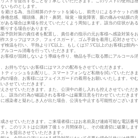
にリストを提出することを了承していただきます。このリストの使用は
しないものとします。
りを避ける為、当日精算のチケットを減らし、前売りによるチケットの
全⾝倦怠感、咽頭痛、⿐汁・⿐閉、味覚・嗅覚障害、眼の痛みや結膜の
どがある場合は来場を控えていただくよう周知します。該当の症状があ
お断りする場合があります。
感染予防対策の責任者を配置し、責任者の指示の元お客様へ感染対策を
制作スタッフはマスク、フェイスガード、ゴム手袋を着用し応対させて
ず検温を行い、平熱より1℃以上、もしくは37.5℃以上のお客様は館内
はアルコール消毒を行っていただきます。
、お客様が混雑しないよう導線を作り、物品を手に取る際にアルコール
し、お持ちでないお客様にはマスクの配布をさせていただきます。
ットティッシュをお配りし、スマートフォンなど私物を拭いていただき
以内の場合、お客様にはフェイスガードの着用をお願いいたします。や
願いさせていただきます。
控えさせていただきます。また、公演中の差し入れも控えさせていただ
止し、該当の行為が確認される客様へは厳重注意を行わせていただきま
中に感染者と疑わしき人が出た場合、公演を中止する可能性がございま
作成させていただきます。ご来場者様にはお名前及び連絡可能な電話番
ます。このリストは公演終了後１ヶ月間保存し、その後適切に破棄しま
リストを提出させていただきます。