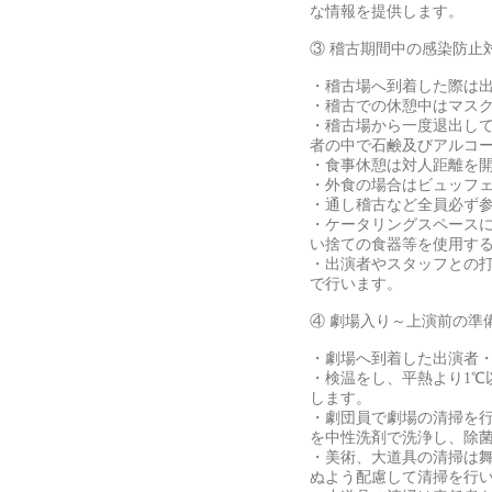
な情報を提供します。
③ 稽古期間中の感染防止
・稽古場へ到着した際は
・稽古での休憩中はマス
・稽古場から一度退出し
者の中で石鹸及びアルコ
・食事休憩は対人距離を
・外食の場合はビュッフ
・通し稽古など全員必ず
・ケータリングスペース
い捨ての食器等を使用す
・出演者やスタッフとの
で行います。
④ 劇場入り～上演前の準
・劇場へ到着した出演者
・検温をし、平熱より1℃
します。
・劇団員で劇場の清掃を
を中性洗剤で洗浄し、除
・美術、大道具の清掃は
ぬよう配慮して清掃を行