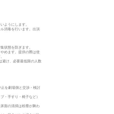
ないようにします。
ール消毒を行います。出演
。
。
密集状態を防ぎます。
りやめます。提供の際は使
す。
は避け、必要最低限の人数
中止を劇場側と交渉・検討
ノブ・手すり・椅子など）
台床面の清掃は粉塵が舞わ