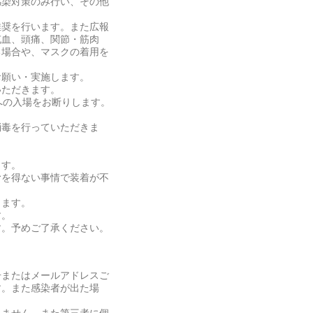
感染対策のみ行い、その他
推奨を行います。また広報
充⾎、頭痛、関節・筋⾁
る場合や、マスクの着用を
お願い・実施します。
いただきます。
への入場をお断りします。
消毒を行っていただきま
ます。
むを得ない事情で装着が不
きます。
す。
す。予めご了承ください。
号またはメールアドレスご
す。また感染者が出た場