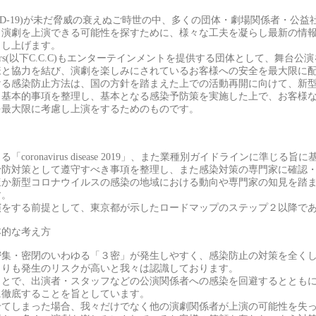
VID-19)が未だ脅威の衰えぬご時世の中、多くの団体・劇場関係者・公
、演劇を上演できる可能性を探すために、様々な工夫を凝らし最新の情
申し上げます。
any Colors(以下C.C.C)もエンターテインメントを提供する団体として、
様と協力を結び、演劇を楽しみにされているお客様への安全を最大限に
ける感染防止方法は、国の方針を踏まえた上での活動再開に向けて、新
き基本的事項を整理し、基本となる感染予防策を実施した上で、お客様
を最大限に考慮し上演をするためのものです。
coronavirus disease 2019」、また業種別ガイドラインに準じ
予防対策として遵守すべき事項を整理し、また感染対策の専門家に確認
ほか新型コロナウイルスの感染の地域における動向や専門家の知見を踏
す。
演をする前提として、東京都が示したロードマップのステップ２以降で
本的な考え方
密集・密閉のいわゆる「３密」が発生しやすく、感染防止の対策を全く
よりも発生のリスクが高いと我々は認識しております。
ことで、出演者・スタッフなどの公演関係者への感染を回避するととも
に徹底することを旨としています。
せてしまった場合、我々だけでなく他の演劇関係者が上演の可能性を失