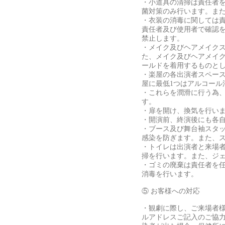
・小道具の清掃は責任者
菌対策のみ行います。ま
・衣装の消毒に関しては
責任者及び使用者で確認
禁止します。
・メイク及びヘアメイク
た、メイク及びヘアメイ
ールドを着用するものと
・楽屋の各出演者スペー
屋に最低1つはアルコー
・これらを潤滑に行う為
す。
・扉を開け、換気を行い
・開演前、終演後にも各
・ブース及び舞台袖スタ
感染を防ぎます。また、
・トイレは出演者と来場
掃を行います。また、ジ
・ゴミの廃棄は責任者を
消毒を行います。
⑤ お客様への対応
・観劇に際し、ご来場者
ルアドレスご記入のご協