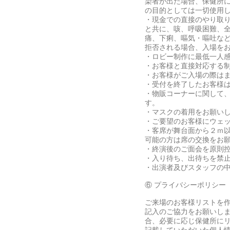
染者が出た場合、保健所
の目的としては一切使用
・現金での直接のやり取
と共に、咳、呼吸困難、
痛、下痢、嘔気・嘔吐な
拒否される場合、入場を
・ロビー制作に最低一人
・お客様と直接対応する
・お客様がご入場の際はま
・受付を終了したお客様
・物販コーナーに関して
す。
・マスクの着用をお願い
・ご要望のお客様にウェ
・客席が舞台面から２ｍ
可能の方は席の交換をお
・終演後のご面会を原則
・入り待ち、出待ちを禁
・出演者及びスタッフの
⑥ プライバシーポリシー
ご来場のお客様リストを
記入のご協力をお願いし
合、必要に応じ保健所に