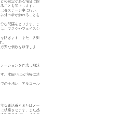
などの懸念がある場合は除
れることを禁止します。
れは各ステージ事に行い、
れ以外の者が触れることを
十分な間隔をとります。ま
フは、マスクやフェイスシ
染を防ぎます。また、各楽
す。
、必要な個数を確保しま
ーテーションを作成し飛沫
ます。水回りは公演毎に清
鹸での手洗い、アルコール
可能な電話番号またはメー
切に破棄させます。また感