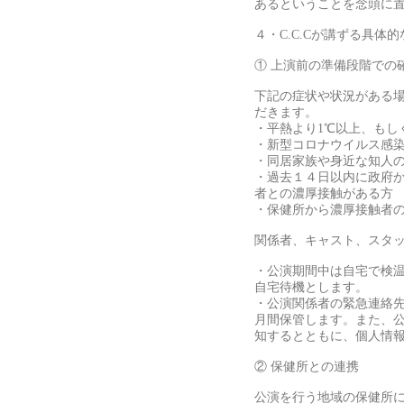
あるということを念頭に
４・C.C.Cが講ずる具体
① 上演前の準備段階での
下記の症状や状況がある
だきます。
・平熱より1℃以上、もし
・新型コロナウイルス感
・同居家族や身近な知人
・過去１４日以内に政府
者との濃厚接触がある方
・保健所から濃厚接触者
関係者、キャスト、スタ
・公演期間中は自宅で検
自宅待機とします。
・公演関係者の緊急連絡
月間保管します。また、
知するとともに、個人情
② 保健所との連携
公演を行う地域の保健所