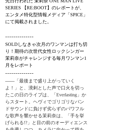
先日行われた 茉莉奈 ONE MAN LIVE 
SERIES 【RE:BOOT】のレポートが、 
エンタメ特化型情報メディア「SPICE」
にて掲載されました。
--------------
SOLDしなきゃ次月のワンマンは打ち切
り！期待の次世代女性ロックシンガー
茉莉奈がチャレンジする毎月ワンマン1
月をレポート
--------------
――
「最後まで盛り上がっていく
よ！」と、溌剌とした声で口火を切っ
たこの日のライブは、「Everlasting」か
らスタート。ヘヴィでゴリゴリなバン
ドサウンドに負けず劣らずのパワフル
な歌声を響かせる茉莉奈は、「手を挙
げられる!?」と目の前のオーディエンス
を先導しつつ、カメラに向かって指を