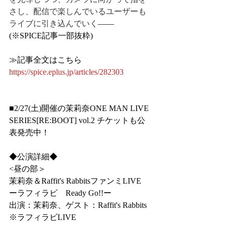
さし、配信で楽しんでいるユーザーも
ライブに引き込んでいく
――
(※SPICE記事一部抜粋)
≫記事全文はこちら
https://spice.eplus.jp/articles/282303
■2/27(土)開催の茉莉奈ONE MAN LIVE 
SERIES[RE:BOOT] vol.2 チケットも公
表発売中！
◆公演詳細◆
<昼の部＞
茉莉奈＆Raffit's RabbitsファンミLIVE
ーラフィラビ　Ready Go!!ー
出演：茉莉奈、ゲスト：Raffit's Rabbits
※ラフィラビLIVE