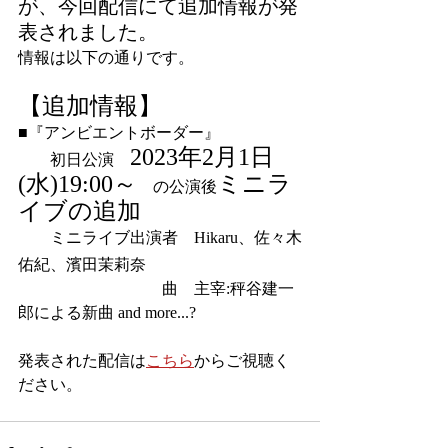
が、今回配信にて追加情報が発
表されました。
情報は以下の通りです。
【追加情報】
■『アンビエントボーダー』
2023年2月1日
　　初日公演　
(水)19:00～
ミニラ
　の公演後
イブの追加
　　ミニライブ出演者　Hikaru、佐々木
佑紀、濱田茉莉奈
　　　　　　　　　曲　主宰:秤谷建一
郎による新曲 and more...?
発表された配信は
こちら
からご視聴く
ださい。