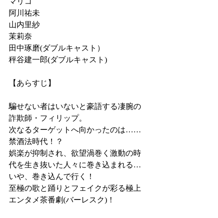
マリコ
阿川祐未
山内里紗
茉莉奈
田中琢磨(ダブルキャスト）
秤谷建一郎(ダブルキャスト)
【あらすじ】
騙せない者はいないと豪語する凄腕の
詐欺師・フィリップ。
次なるターゲットへ向かったのは……
禁酒法時代！？
娯楽が抑制され、欲望渦巻く激動の時
代を生き抜いた人々に巻き込まれる…
いや、巻き込んで行く！
至極の歌と踊りとフェイクが彩る極上
エンタメ茶番劇(バーレスク)！