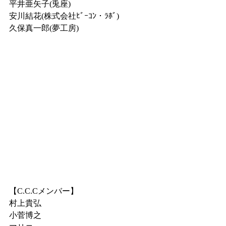
平井亜矢子(兎座)
安川結花(株式会社ﾋﾞｰｺﾝ・ﾗﾎﾞ)
久保真一郎(夢工房)
【C.C.Cメンバー】
村上貴弘
小菅博之