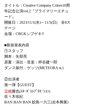
タイトル：Creative Company Colors10周
年記念公演vol.2『プライマリーエチュ
ード』
開催日：2023/11/1(水)～11/5(日)　全8ス
テージ
会場：CBGKシブゲキ!!
■新規発表内容
①スタッフ
脚本：矢部亮
原案・演出・音楽：秤谷建一郎
ダンス振付：ゲッツ(METEORA st.)
②出演者
第一弾【GUEST】
宮﨑
雅也(ｽﾀｰﾀﾞｽﾄﾌﾟﾛﾓｰｼｮﾝ)
佐々木佑紀
BAN BAN BAN 鮫島一六三(吉本興業)