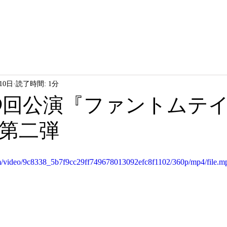
10日
読了時間: 1分
C 第9回公演『ファントムテ
第二弾
com/video/9c8338_5b7f9cc29ff749678013092efc8f1102/360p/mp4/file.m