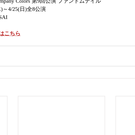
Company Colors 第9回公演 ファントムテイル    
水)～4/25(日)全8公演
AI
はこちら