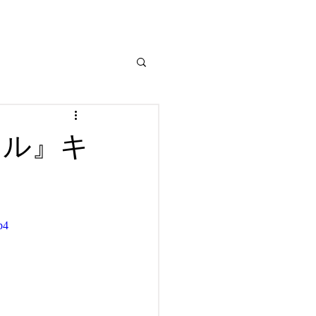
イル』キ
p4