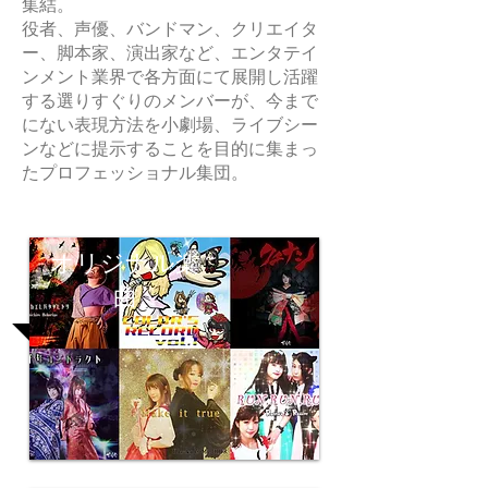
集結。
役者、声優、バンドマン、クリエイタ
ー、脚本家、演出家など、エンタテイ
ンメント業界で各方面にて展開し活躍
する選りすぐりのメンバーが、今まで
にない表現方法を小劇場、ライブシー
ンなどに提示することを目的に集まっ
たプロフェッショナル集団。
オリジナル楽
曲