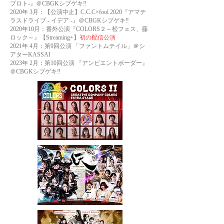
プロト-』＠CBGKシブゲキ‼
2020年 3月：【公演中止】C.C.C×fool 2020『アマテ
ラスドライブ - イデア -』＠
CBGKシブゲキ‼
2020年10月：番外公演『COLORS２～松フェス、藤
ロック～』【Streaming+】
初の配信公演
2021年 4月：第9回公演 「ファントムテイル」＠シ
アターKASSAI
2023年 2月：第10回公演 『アンビエントボーダー』
＠CBGKシブゲキ‼