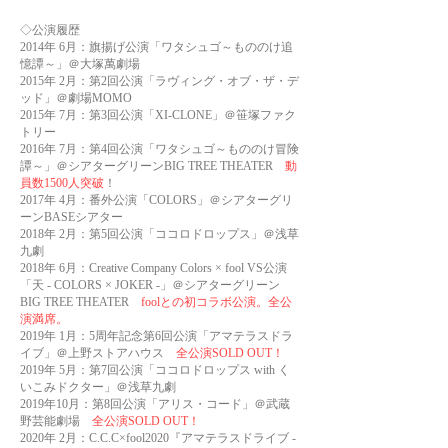
◇公演履歴
2014年 6月：旗揚げ公演「ワタシュゴ～もののけ追
憶譚～」＠大塚萬劇場
2015年 2月：第2回公演「ラヴィング・オブ・ザ・デ
ッド」＠劇場MOMO
2015年 7月：第3回公演「XI-CLONE」＠笹塚ファク
トリー
2016年 7月：第4回公演「ワタシュゴ～もののけ冒険
譚～」＠シアターグリーンBIG TREE THEATER
動
員数1500人突破
！
2017年 4月：番外公演「COLORS」＠シアターグリ
ーンBASEシアター
2018年 2月：第5回公演「ココロドロップス」＠浅草
九劇
2018年 6月：Creative Company Colors × fool VS公演
「天 - COLORS × JOKER -」＠シアターグリーン
BIG TREE THEATER
foolとの初コラボ公演。全公
演満席。
2019年 1月：5周年記念第6回公演「アマテラスドラ
イブ」＠上野ストアハウス
全公演SOLD OUT！
2019年 5月：第7回公演「ココロドロップス with く
いこみドクター」＠浅草九劇
2019年10月：第8回公演「アリス・コード」＠武蔵
野芸能劇場
全公演SOLD OUT！
2020年 2月：C.C.C×fool2020『アマテラスドライブ -